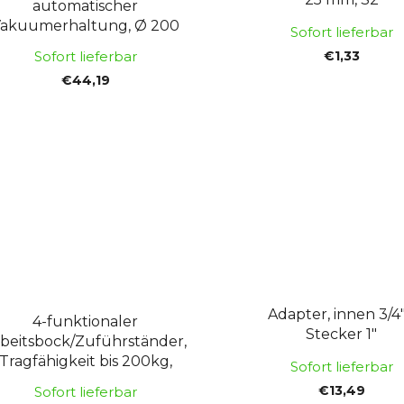
automatischer
akuumerhaltung, Ø 200
Sofort lieferbar
mm/150 kg, FORTUM
€1,33
Sofort lieferbar
€44,19
Adapter, innen 3/4"
4-funktionaler
Stecker 1"
beitsbock/Zuführständer,
Tragfähigkeit bis 200kg,
Sofort lieferbar
Höhe 83-127cm
€13,49
Sofort lieferbar