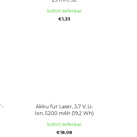
e
r
Sofort lieferbar
u
€1,33
n
g
 -
Akku für Laser, 3,7 V, Li-
Ion, 5200 mAh (19,2 Wh)
Sofort lieferbar
€18,08