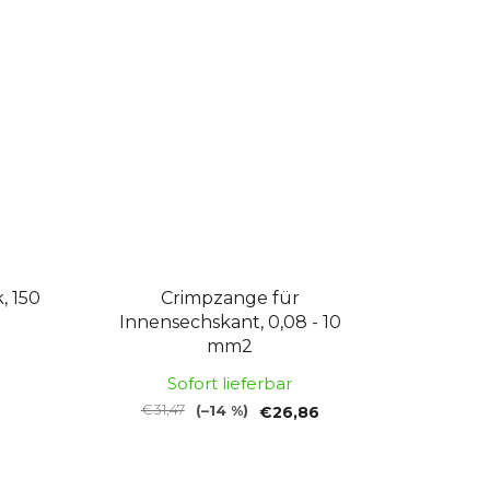
, 150
Crimpzange für
Innensechskant, 0,08 - 10
mm2
Sofort lieferbar
€31,47
(–14 %)
€26,86