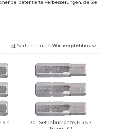
schende, patentierte Verbesserungen, die Sie
P
Sortieren nach:
Wir empfehlen
r
o
d
u
k
t
s
o
r
t
i
H 5 ×
3er-Set Inbusspitze, H 5,5 ×
25 mm, S2