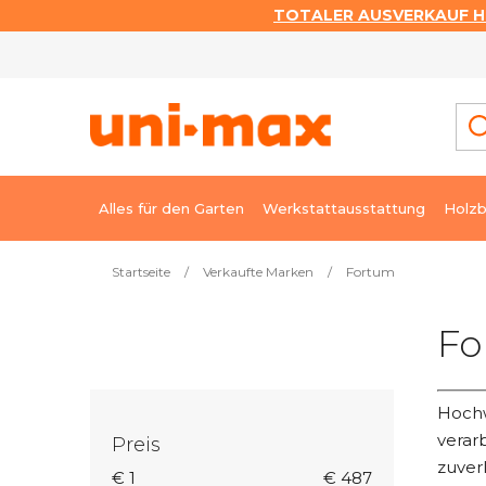
TOTALER AUSVERKAUF HI
Zum
Inhalt
springen
Alles für den Garten
Werkstattausstattung
Holzb
Startseite
/
Verkaufte Marken
/
Fortum
S
Fo
e
i
t
Hochw
e
verar
Preis
n
zuver
€
1
€
487
l