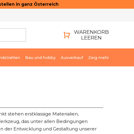
tellen in ganz Österreich
ONTAKTE
LOGIN
WARENKORB
LEEREN
WARENKORB
ndstrahlen
Bau und hobby
Ausverkauf
Zeig mehr
t stehen erstklassige Materialien,
Werkzeug, das unter allen Bedingungen
 an der Entwicklung und Gestaltung unserer