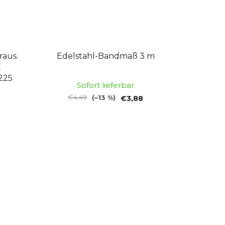
raus.
Edelstahl-Bandmaß 3 m
t
225
Sofort lieferbar
€4,49
(–13 %)
€3,88