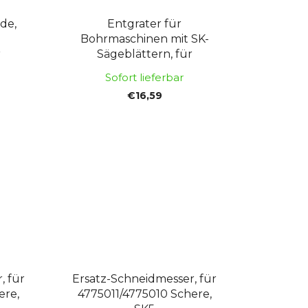
de,
Entgrater für
Bohrmaschinen mit SK-
r
Sägeblättern, für
Durchmesser 13–36 mm,
Sofort lieferbar
FORTUM
€16,59
, für
Ersatz-Schneidmesser, für
ere,
4775011/4775010 Schere,