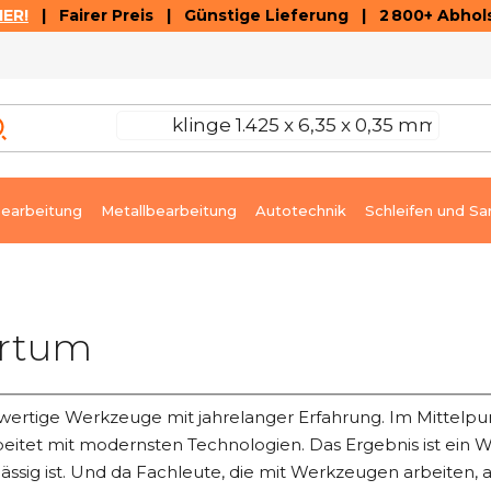
ER!
| Fairer Preis | Günstige Lieferung | 2 800+ Abhols
AUSVERKAUF
ARTIKEL UND VIDEOREZENSIONEN
K
earbeitung
Metallbearbeitung
Autotechnik
Schleifen und Sa
rtum
ertige Werkzeuge mit jahrelanger Erfahrung. Im Mittelpunk
beitet mit modernsten Technologien. Das Ergebnis ist ein 
lässig ist. Und da Fachleute, die mit Werkzeugen arbeiten,