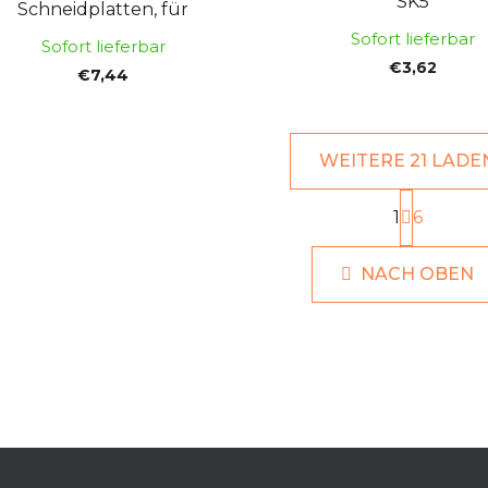
SK5
Schneidplatten, für
Durchmesser 3–19 mm,
Sofort lieferbar
Sofort lieferbar
FORTUM
€3,62
€7,44
WEITERE 21 LADE
P
1
a
6
S
g
t
i
e
NACH OBEN
n
u
i
e
e
r
r
u
e
n
l
g
e
m
e