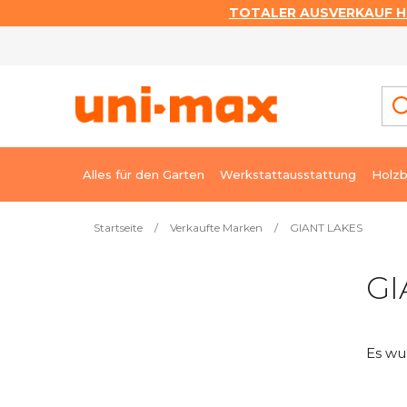
TOTALER AUSVERKAUF HI
Zum
Inhalt
springen
Alles für den Garten
Werkstattausstattung
Holzb
Startseite
/
Verkaufte Marken
/
GIANT LAKES
S
GI
e
i
t
Es wu
e
n
l