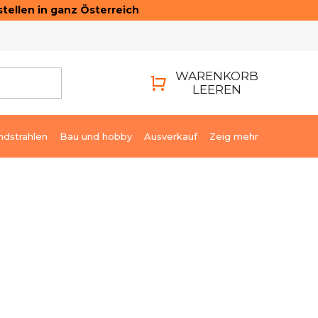
tellen in ganz Österreich
ONTAKTE
LOGIN
WARENKORB
LEEREN
WARENKORB
ndstrahlen
Bau und hobby
Ausverkauf
Zeig mehr