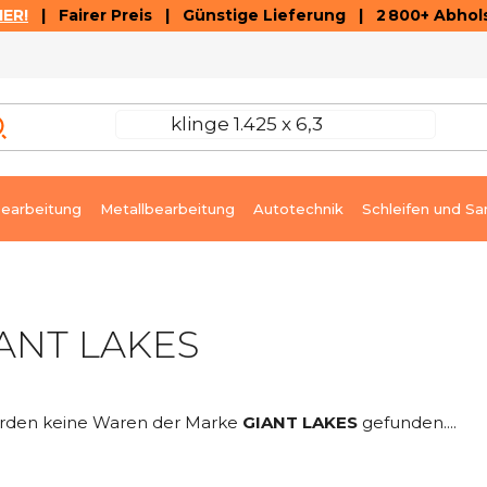
ER!
| Fairer Preis | Günstige Lieferung | 2 800+ Abhols
AUSVERKAUF
ARTIKEL UND VIDEOREZENSIONEN
K
earbeitung
Metallbearbeitung
Autotechnik
Schleifen und Sa
ANT LAKES
rden keine Waren der Marke
GIANT LAKES
gefunden....