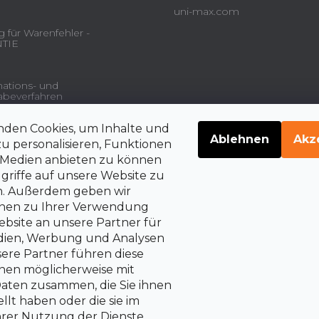
uni-max.com
 für Warenfehler -
TIE
ations- und
beverfahren
nden Cookies, um Inhalte und
gsdienstleistungen und
Ablehnen
Akz
u personalisieren, Funktionen
e Medien anbieten zu können
griffe auf unsere Website zu
en. Außerdem geben wir
belehrung über die
rrechte auf Vertragsrücktritt
onen zu Ihrer Verwendung
bsite an unsere Partner für
edien, Werbung und Analysen
sere Partner führen diese
nen möglicherweise mit
aten zusammen, die Sie ihnen
llt haben oder die sie im
rer Nutzung der Dienste