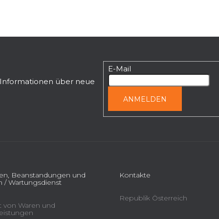
E-Mail
n Informationen über neue
ANMELDEN
ien, Beanstandungen und
Kontakte
 / Wartungsdienst
Republik Österreich
ät von Waren und
leistungen