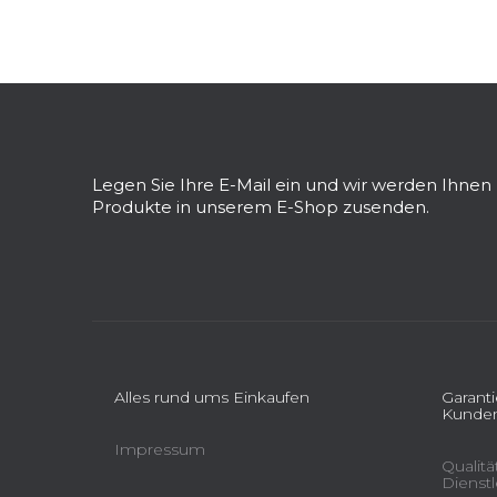
e
i
s
F
t
u
e
ß
z
Legen Sie Ihre E-Mail ein und wir werden Ihne
e
Produkte in unserem E-Shop zusenden.
i
l
e
Alles rund ums Einkaufen
Garant
Kunden
Impressum
Qualit
Dienst