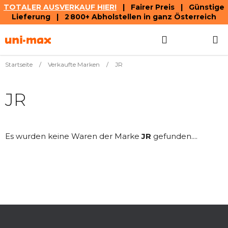
TOTALER AUSVERKAUF HIER!
| Fairer Preis | Günstige
Lieferung | 2 800+ Abholstellen in ganz Österreich
Zum
Suchen
WAREN
Inhalt
springen
Startseite
/
Verkaufte Marken
/
JR
JR
Es wurden keine Waren der Marke
JR
gefunden....
F
u