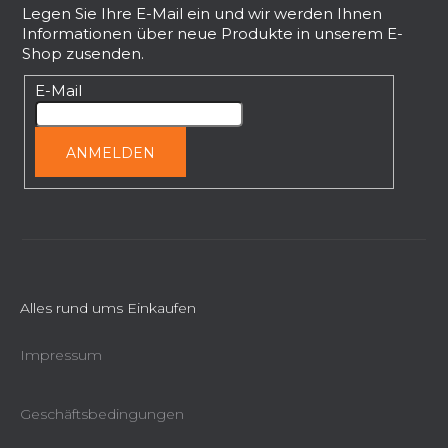
ß
Legen Sie Ihre E-Mail ein und wir werden Ihnen
Informationen über neue Produkte in unserem E-
z
Shop zusenden.
e
i
E-Mail
l
e
ANMELDEN
Alles rund ums Einkaufen
Impressum
Geschäftsbedingungen