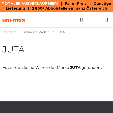
TOTALER AUSVERKAUF HIER!
| Fairer Preis | Günstige
Lieferung | 2 800+ Abholstellen in ganz Österreich
Zum
Suchen
WAREN
Inhalt
springen
Startseite
/
Verkaufte Marken
/
JUTA
JUTA
Es wurden keine Waren der Marke
JUTA
gefunden....
F
u