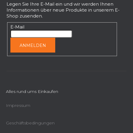
ß
Legen Sie Ihre E-Mail ein und wir werden Ihnen
Informationen über neue Produkte in unserem E-
z
Shop zusenden.
e
i
E-Mail
l
e
ANMELDEN
Alles rund ums Einkaufen
Impressum
Geschäftsbedingungen