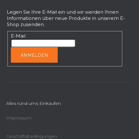
u
ß
Legen Sie Ihre E-Mail ein und wir werden Ihnen
Informationen über neue Produkte in unserem E-
z
Shop zusenden.
e
i
E-Mail
l
e
ANMELDEN
Alles rund ums Einkaufen
Impressum
Geschäftsbedingungen