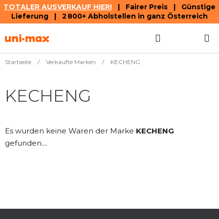
TOTALER AUSVERKAUF HIER!
| Fairer Preis | Günstige
Lieferung | 2 800+ Abholstellen in ganz Österreich
Zum
Suchen
WAREN
Inhalt
springen
Startseite
/
Verkaufte Marken
/
KECHENG
KECHENG
Es wurden keine Waren der Marke
KECHENG
gefunden....
F