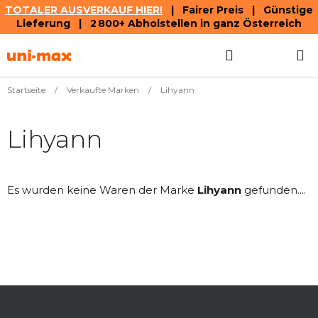
TOTALER AUSVERKAUF HIER!
| Fairer Preis | Günstige
Lieferung | 2 800+ Abholstellen in ganz Österreich
Zum
Suchen
WAREN
Inhalt
springen
Startseite
/
Verkaufte Marken
/
Lihyann
Lihyann
Es wurden keine Waren der Marke
Lihyann
gefunden....
F
u