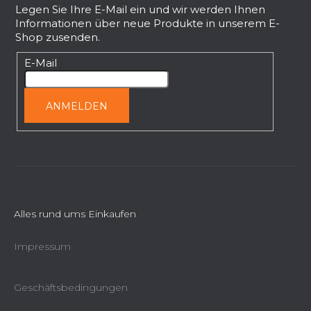
ß
Legen Sie Ihre E-Mail ein und wir werden Ihnen
Informationen über neue Produkte in unserem E-
z
Shop zusenden.
e
i
E-Mail
l
e
ANMELDEN
Alles rund ums Einkaufen
Impressum
Geschäftsbedingungen