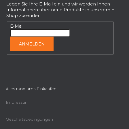
ß
Legen Sie Ihre E-Mail ein und wir werden Ihnen
Informationen über neue Produkte in unserem E-
z
Shop zusenden.
e
i
E-Mail
l
e
ANMELDEN
Alles rund ums Einkaufen
Impressum
Geschäftsbedingungen