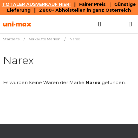
TOTALER AUSVERKAUF HIER!
| Fairer Preis | Günstige
Lieferung | 2 800+ Abholstellen in ganz Österreich
Zum
Suchen
WAREN
Inhalt
springen
Startseite
/
Verkaufte Marken
/
Narex
Narex
Es wurden keine Waren der Marke
Narex
gefunden....
F
u