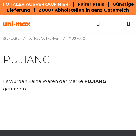
TOTALER AUSVERKAUF HIER!
| Fairer Preis | Günstige
Lieferung | 2 800+ Abholstellen in ganz Österreich
Zum
Suchen
WAREN
Inhalt
springen
Startseite
/
Verkaufte Marken
/
PUJIANG
PUJIANG
Es wurden keine Waren der Marke
PUJIANG
gefunden....
F