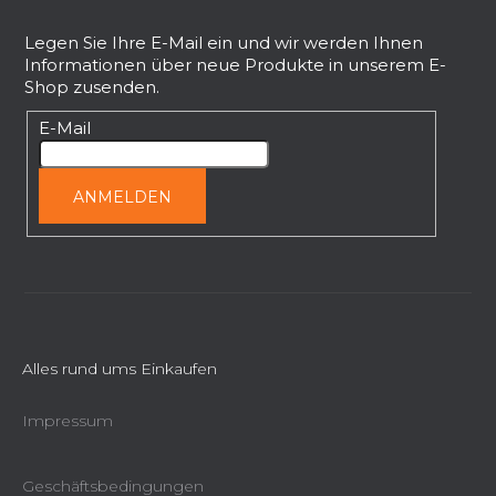
u
ß
Legen Sie Ihre E-Mail ein und wir werden Ihnen
Informationen über neue Produkte in unserem E-
z
Shop zusenden.
e
i
E-Mail
l
e
ANMELDEN
Alles rund ums Einkaufen
Impressum
Geschäftsbedingungen