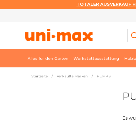
TOTALER AUSVERKAUF HI
Zum
Inhalt
springen
Alles für den Garten
Werkstattausstattung
Holzb
Startseite
/
Verkaufte Marken
/
PUMPS
S
P
e
i
t
Es wu
e
n
l