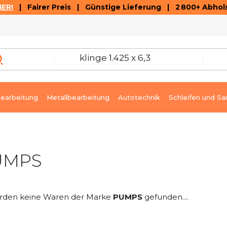
ER!
| Fairer Preis | Günstige Lieferung | 2 800+ Abhols
AUSVERKAUF
ARTIKEL UND VIDEOREZENSIONEN
K
earbeitung
Metallbearbeitung
Autotechnik
Schleifen und Sa
UMPS
rden keine Waren der Marke
PUMPS
gefunden....