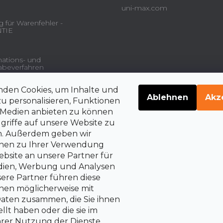
uni-max.com
 für Warenfehler -
TIE
ations- und
beverfahren
nden Cookies, um Inhalte und
gsdienstleistungen und
Ablehnen
Akz
u personalisieren, Funktionen
e Medien anbieten zu können
griffe auf unsere Website zu
en. Außerdem geben wir
belehrung über die
rrechte auf Vertragsrücktritt
onen zu Ihrer Verwendung
bsite an unsere Partner für
edien, Werbung und Analysen
sere Partner führen diese
nen möglicherweise mit
aten zusammen, die Sie ihnen
llt haben oder die sie im
rer Nutzung der Dienste