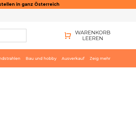
tellen in ganz Österreich
ONTAKTE
LOGIN
WARENKORB
LEEREN
WARENKORB
ndstrahlen
Bau und hobby
Ausverkauf
Zeig mehr