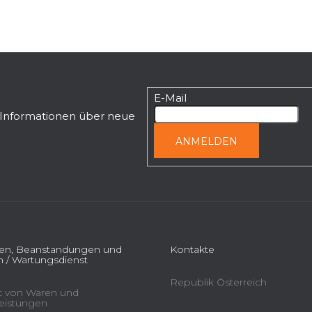
E-Mail
n Informationen über neue
ANMELDEN
ien, Beanstandungen und
Kontakte
 / Wartungsdienst
Republik Österreich
ät von Waren und
leistungen