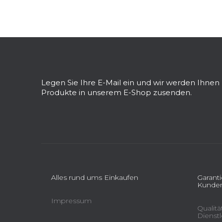
e
i
s
F
t
u
e
ß
z
Legen Sie Ihre E-Mail ein und wir werden Ihne
e
Produkte in unserem E-Shop zusenden.
i
l
e
Alles rund ums Einkaufen
Garant
Kunden
Impressum
Qualit
Dienst