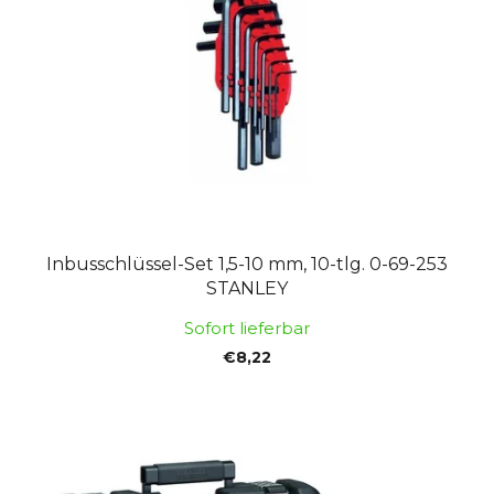
s
d
o
e
r
r
t
P
i
r
e
o
r
d
u
u
n
k
g
Inbusschlüssel-Set 1,5-10 mm, 10-tlg. 0-69-253
t
STANLEY
e
Sofort lieferbar
€8,22