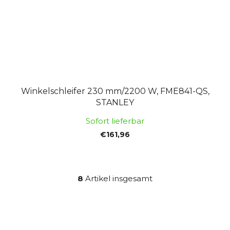
Winkelschleifer 230 mm/2200 W, FME841-QS,
STANLEY
Sofort lieferbar
€161,96
8
Artikel insgesamt
S
t
e
u
e