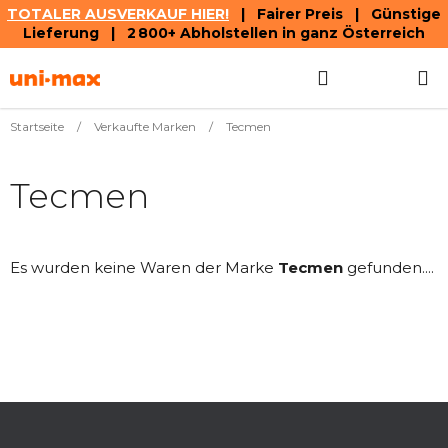
TOTALER AUSVERKAUF HIER!
| Fairer Preis | Günstige
Lieferung | 2 800+ Abholstellen in ganz Österreich
Zum
Suchen
WAREN
Inhalt
springen
Startseite
/
Verkaufte Marken
/
Tecmen
Tecmen
Es wurden keine Waren der Marke
Tecmen
gefunden....
F
u