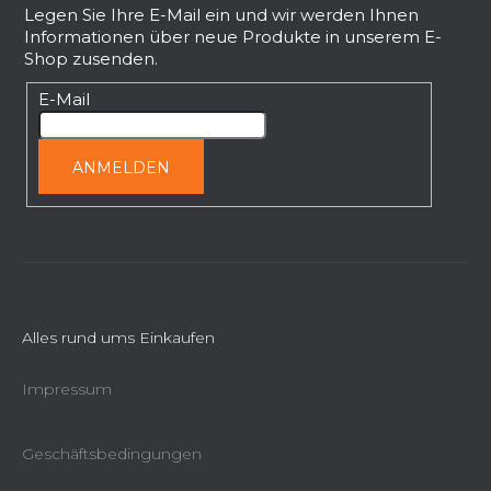
ß
Legen Sie Ihre E-Mail ein und wir werden Ihnen
Informationen über neue Produkte in unserem E-
z
Shop zusenden.
e
i
E-Mail
l
e
ANMELDEN
Alles rund ums Einkaufen
Impressum
Geschäftsbedingungen