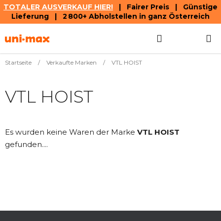
TOTALER AUSVERKAUF HIER!
| Fairer Preis | Günstige
Lieferung | 2 800+ Abholstellen in ganz Österreich
Zum
Suchen
WAREN
Inhalt
springen
Startseite
/
Verkaufte Marken
/
VTL HOIST
VTL HOIST
Es wurden keine Waren der Marke
VTL HOIST
gefunden....
F