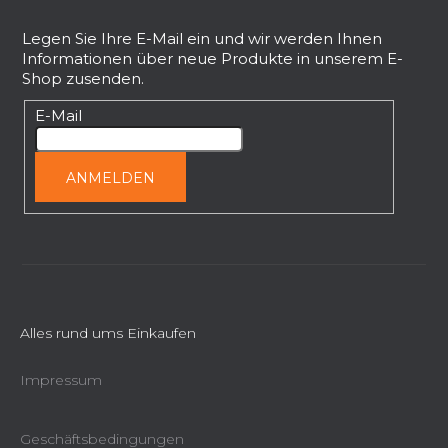
u
ß
Legen Sie Ihre E-Mail ein und wir werden Ihnen
Informationen über neue Produkte in unserem E-
z
Shop zusenden.
e
i
E-Mail
l
e
ANMELDEN
Alles rund ums Einkaufen
Impressum
Geschäftsbedingungen