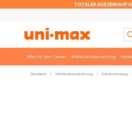
TOTALER AUSVERKAUF HI
Zum
Inhalt
springen
Alles für den Garten
Werkstattausstattung
Holzb
Startseite
/
Werkstattausstattung
/
Handwerkzeug
Meistverkauft
Nietzange für Nieten und Mu