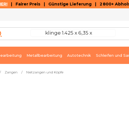
ER!
| Fairer Preis | Günstige Lieferung | 2 800+ Abhols
AUSVERKAUF
ARTIKEL UND VIDEOREZENSIONEN
K
earbeitung
Metallbearbeitung
Autotechnik
Schleifen und Sa
/
Zangen
/
Nietzangen und Köpfe
ttern
Sofort lieferbar