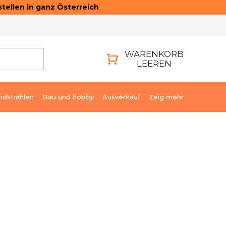
tellen in ganz Österreich
ONTAKTE
LOGIN
WARENKORB
LEEREN
WARENKORB
ndstrahlen
Bau und hobby
Ausverkauf
Zeig mehr
€67,63