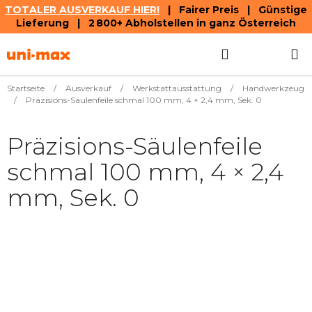
TOTALER AUSVERKAUF HIER!
| Fairer Preis | Günstige
Lieferung | 2 800+ Abholstellen in ganz Österreich
Zum
Suchen
WAREN
Inhalt
springen
Startseite
/
Ausverkauf
/
Werkstattausstattung
/
Handwerkzeug
/
Präzisions-Säulenfeile schmal 100 mm, 4 × 2,4 mm, Sek. 0
Präzisions-Säulenfeile
schmal 100 mm, 4 × 2,4
mm, Sek. 0