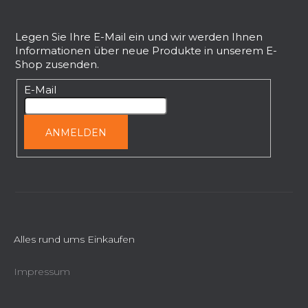
F
u
ß
Legen Sie Ihre E-Mail ein und wir werden Ihnen
Informationen über neue Produkte in unserem E-
z
Shop zusenden.
e
i
E-Mail
l
e
ANMELDEN
Alles rund ums Einkaufen
Impressum