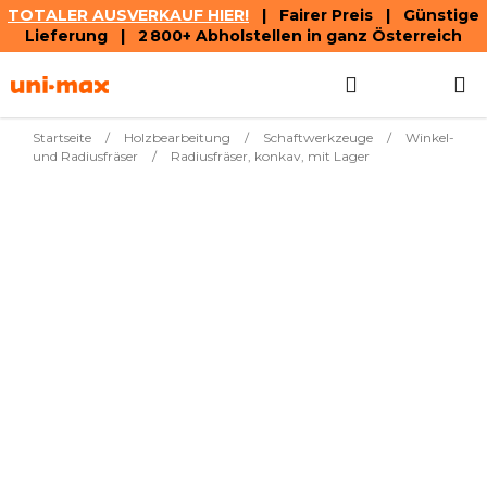
TOTALER AUSVERKAUF HIER!
| Fairer Preis | Günstige
Lieferung | 2 800+ Abholstellen in ganz Österreich
Zum
Suchen
WAREN
Inhalt
springen
Startseite
/
Holzbearbeitung
/
Schaftwerkzeuge
/
Winkel-
und Radiusfräser
/
Radiusfräser, konkav, mit Lager
Meistverkauft
€28,08
Rat. f. ed.ods. sL 63.5 ×