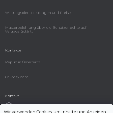
Wartungsdienstleistungen und Preise
Musterbelehrung über die Benutzerrechte auf
Vertragsrücktritt
Kontakte
Republik Österreich
uni-max.com
Kontakt
e-shop
@
uni-max.at
Wir verwenden Cookies, um Inhalte und Anzeigen