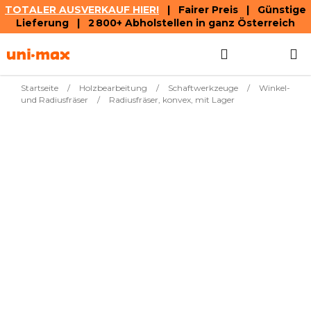
TOTALER AUSVERKAUF HIER!
| Fairer Preis | Günstige
Lieferung | 2 800+ Abholstellen in ganz Österreich
Zum
Suchen
WAREN
Inhalt
springen
Startseite
/
Holzbearbeitung
/
Schaftwerkzeuge
/
Winkel-
und Radiusfräser
/
Radiusfräser, konvex, mit Lager
Meistverkauft
€8,92
Radiusfräser gewölbt