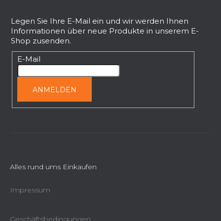
e
u
n
ß
Legen Sie Ihre E-Mail ein und wir werden Ihnen
t
Informationen über neue Produkte in unserem E-
z
e
Shop zusenden.
e
d
i
E-Mail
e
l
r
L
e
ANMELDEN
i
s
t
e
Alles rund ums Einkaufen
Impressum
Geschäftsbedingungen