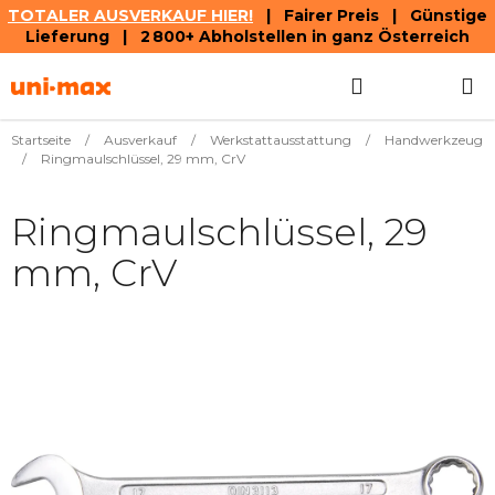
TOTALER AUSVERKAUF HIER!
| Fairer Preis | Günstige
Lieferung | 2 800+ Abholstellen in ganz Österreich
Zum
Suchen
WAREN
Inhalt
springen
Startseite
/
Ausverkauf
/
Werkstattausstattung
/
Handwerkzeug
/
Ringmaulschlüssel, 29 mm, CrV
Ringmaulschlüssel, 29
mm, CrV