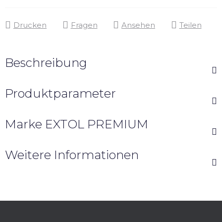
Drucken
Fragen
Ansehen
Teilen
Beschreibung
Produktparameter
Marke
EXTOL PREMIUM
Weitere Informationen
F
u