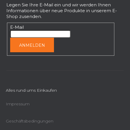
ß
Legen Sie Ihre E-Mail ein und wir werden Ihnen
Informationen über neue Produkte in unserem E-
z
Shop zusenden.
e
i
E-Mail
l
e
ANMELDEN
Alles rund ums Einkaufen
Impressum
Geschäftsbedingungen