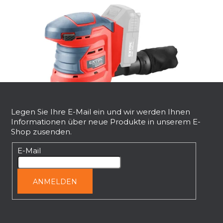
F
u
ß
Legen Sie Ihre E-Mail ein und wir werden Ihnen
Informationen über neue Produkte in unserem E-
z
Shop zusenden.
e
Akku-Exzenterschleifer SHARE20V, 125
mm (Gehäuse)
i
E-Mail
l
Sofort lieferbar
e
€33,52
ANMELDEN