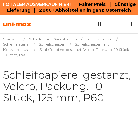
TOTALER AUSVERKAUF HIER!
| Fairer Preis | Günstige
Lieferung | 2 800+ Abholstellen in ganz Österreich
Zum
Suchen
WAREN
Inhalt
springen
Startseite
/
Schleifen und Sandstrahlen
/
Schleifarbeiten
/
Schleifmaterial
/
Schleifscheiben
/
Schleifscheiben mit
Klettverschluss.
/
Schleifpapiere, gestanzt, Velcro, Packung. 10 Stück,
125 mm, P60
Schleifpapiere, gestanzt,
Velcro, Packung. 10
Stück, 125 mm, P60