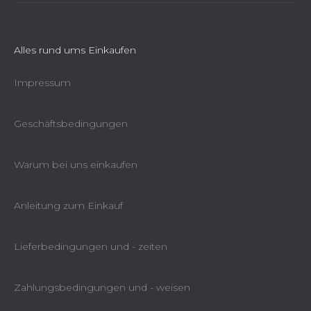
Alles rund ums Einkaufen
Impressum
Geschäftsbedingungen
Warum bei uns einkaufen
Anleitung zum Einkauf
Exzentrische Schleifmaschine Extol
Premium 450 W
Lieferbedingungen und - zeiten
Sofort lieferbar
€76,33
Zahlungsbedingungen und - weisen