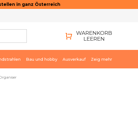
tellen in ganz Österreich
ONTAKTE
LOGIN
WARENKORB
LEEREN
WARENKORB
ndstrahlen
Bau und hobby
Ausverkauf
Zeig mehr
Organiser
€220,10