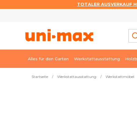
TOTALER AUSVERKAUF HI
Zum
Inhalt
springen
Alles für den Garten
Werkstattausstattung
Holzb
Startseite
/
Werkstattausstattung
/
Werkstattmöbel
Meistverkauft
Magazin mit 60 Schubladen 