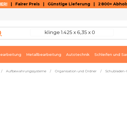
ER!
| Fairer Preis | Günstige Lieferung | 2 800+ Abhols
AUSVERKAUF
ARTIKEL UND VIDEOREZENSIONEN
K
earbeitung
Metallbearbeitung
Autotechnik
Schleifen und Sa
/
Aufbewahrungssysteme
/
Organisation und Ordner
/
Schubladen-
SH
Sofort lieferbar