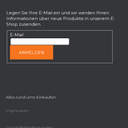
e
u
n
ß
Legen Sie Ihre E-Mail ein und wir werden Ihnen
t
Informationen über neue Produkte in unserem E-
z
e
Shop zusenden.
e
d
i
E-Mail
e
l
r
L
e
ANMELDEN
i
s
t
e
Alles rund ums Einkaufen
Impressum
Geschäftsbedingungen