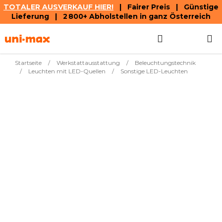
TOTALER AUSVERKAUF HIER!
| Fairer Preis | Günstige
Lieferung | 2 800+ Abholstellen in ganz Österreich
Zum
Suchen
WAREN
Inhalt
springen
Startseite
/
Werkstattausstattung
/
Beleuchtungstechnik
/
Leuchten mit LED-Quellen
/
Sonstige LED-Leuchten
Meistverkauft
€11,30
LED-Solarleuchte 45