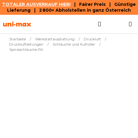
TOTALER AUSVERKAUF HIER!
| Fairer Preis | Günstige
Lieferung | 2 800+ Abholstellen in ganz Österreich
Zum
Suchen
WAREN
Inhalt
springen
Startseite
/
Werkstattausstattung
/
Druckluft
/
Druckluftleitungen
/
Schläuche und Aufroller
/
Spiralschläuche PA
Meistverkauft