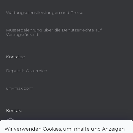
Wartungsdienstleistungen und Preise
Musterbelehrung über die Benutzerrechte auf
Vertragsrücktritt
Kontakte
Republik Österreich
uni-max.com
Kontakt
e-shop
@
uni-max.at
Wir verwenden Cookies, um Inhalte und Anzeigen
+420 266 190 190