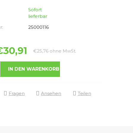
Sofort
lieferbar
r:
25000116
€30,91
Verkaufspreis:
€25,76 ohne MwSt.
IN DEN WARENKORB
Fragen
Ansehen
Teilen