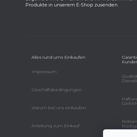
e
Produkte in unserem E-Shop zusenden.
i
l
e
Alles rund ums Einkaufen
Garant
Kunden
Impressum
Qualit
Dienst
Geschäftsbedingungen
Haftung
GARAN
Warum bei uns einkaufen
Reklam
Anleitung zum Einkauf
Rückga