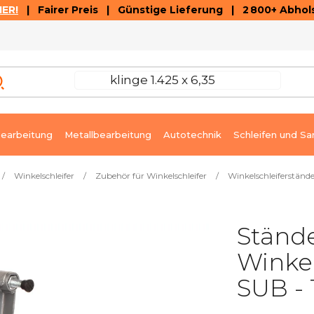
ER!
| Fairer Preis | Günstige Lieferung | 2 800+ Abhols
AUSVERKAUF
ARTIKEL UND VIDEOREZENSIONEN
K
earbeitung
Metallbearbeitung
Autotechnik
Schleifen und Sa
/
Winkelschleifer
/
Zubehör für Winkelschleifer
/
Winkelschleiferständ
Stände
Winke
SUB - 