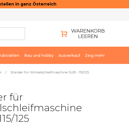
tellen in ganz Österreich
ONTAKTE
LOGIN
WARENKORB
LEEREN
WARENKORB
ndstrahlen
Bau und hobby
Ausverkauf
Zeig mehr
er
/
Ständer für Winkelschleifmaschine SUB - 115/125
r für
lschleifmaschine
115/125