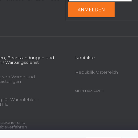
ANMELDEN
ien, Beanstandungen und
Kontakte
 / Wartungsdienst
Republik Österreich
ät von Waren und
leistungen
uni-max.com
 für Warenfehler -
TIE
ations- und
beverfahren