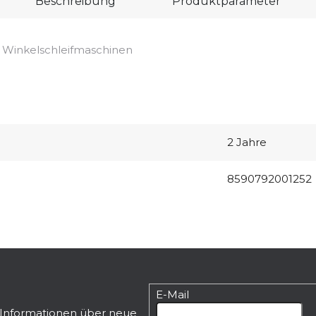
Beschreibung
Produktparameter
n Winkelschleifmaschinen
2 Jahre
8590792001252
E-Mail
n Informationen über neue