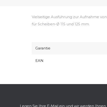
Vielseitige Ausführung zur Aufnahme vo
für Scheiben-Ø 115 und 125 mm.
Garantie
EAN
F
u
ß
z
Legen Sie Ihre E-Mail ein und wir werden Ihne