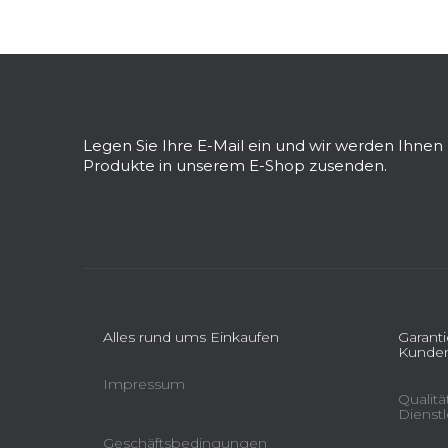
F
u
ß
z
Legen Sie Ihre E-Mail ein und wir werden Ihne
e
Produkte in unserem E-Shop zusenden.
i
l
e
Alles rund ums Einkaufen
Garant
Kunden
Impressum
Qualit
Dienst
Geschäftsbedingungen