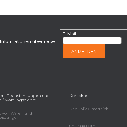
E-Mail
n Informationen über neue
ANMELDEN
ien, Beanstandungen und
Kontakte
 / Wartungsdienst
Republik Österreich
ät von Waren und
leistungen
uni-max.com