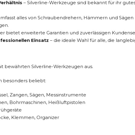
erhältnis
– Silverline-Werkzeuge sind bekannt für ihr gute
fasst alles von Schraubendrehern, Hämmern und Sägen bis
gen.
er bietet erweiterte Garantien und zuverlässigen Kundenser
fessionellen Einsatz
– die ideale Wahl für alle, die langl
mit bewährten Silverline-Werkzeugen aus.
n besonders beliebt:
sel, Zangen, Sägen, Messinstrumente
nen, Bohrmaschinen, Heißluftpistolen
rühgeräte
öcke, Klemmen, Organizer