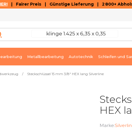
ER!
| Fairer Preis | Günstige Lieferung | 2 800+ Abhols
AUSVERKAUF
ARTIKEL UND VIDEOREZENSIONEN
K
earbeitung
Metallbearbeitung
Autotechnik
Schleifen und Sa
dwerkzeug
/
Steckschlüssel 15 mm 3/8" HEX lang Silverline
Stecks
HEX la
Marke:
Silverli