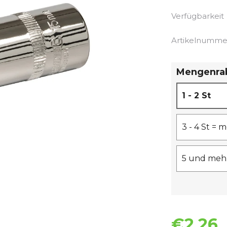
Verfügbarkeit
Artikelnumme
Mengenra
1 - 2 St
3 - 4 St =
5 und mehr
€2,26