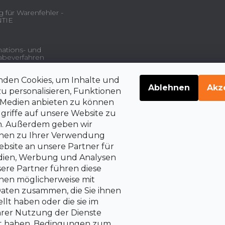
 für Warenfehler -
TIE
ations- und
beverfahren
nden Cookies, um Inhalte und
gsdienstleistungen und
Ablehnen
Akz
u personalisieren, Funktionen
e Medien anbieten zu können
griffe auf unsere Website zu
en. Außerdem geben wir
belehrung über die
rrechte auf Vertragsrücktritt
onen zu Ihrer Verwendung
bsite an unsere Partner für
edien, Werbung und Analysen
sere Partner führen diese
nen möglicherweise mit
aten zusammen, die Sie ihnen
llt haben oder die sie im
rer Nutzung der Dienste
 haben.
Bedingungen zum