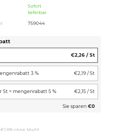
Sofort
lieferbar
r:
759044
batt
€2,26
/ St
 mengenrabatt 3 %
€2,19
/ St
 St = mengenrabatt 5 %
€2,15
/ St
Sie sparen
€0
Verkaufspreis:
€1,88 ohne MwSt.