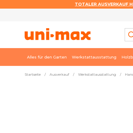
TOTALER AUSVERKAUF HI
Zum
Inhalt
springen
Alles für den Garten
Werkstattausstattung
Holzb
Startseite
/
Ausverkauf
/
Werkstattausstattung
/
Han