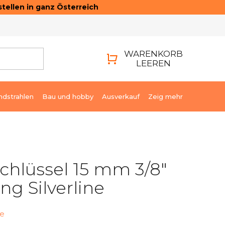
tellen in ganz Österreich
ONTAKTE
LOGIN
WARENKORB
LEEREN
WARENKORB
ndstrahlen
Bau und hobby
Ausverkauf
Zeig mehr
chlüssel 15 mm 3/8"
ng Silverline
ne