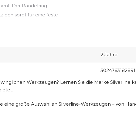
ment. Der Rändelring
tzloch sorgt für eine feste
2 Jahre
5024763182891
inglichen Werkzeugen? Lernen Sie die Marke Silverline ken
ietet.
ie eine große Auswahl an Silverline-Werkzeugen – von H
.