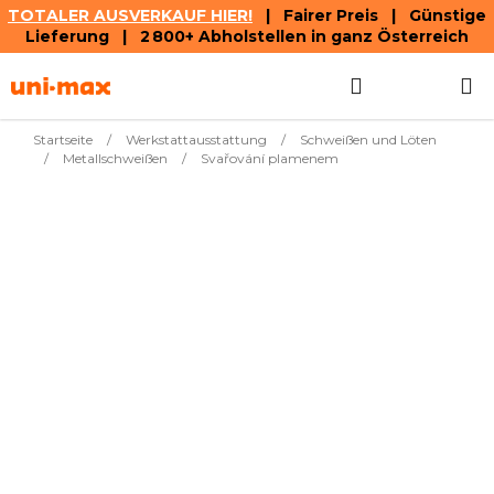
TOTALER AUSVERKAUF HIER!
| Fairer Preis | Günstige
Lieferung | 2 800+ Abholstellen in ganz Österreich
Zum
Suchen
WAREN
Inhalt
springen
Startseite
/
Werkstattausstattung
/
Schweißen und Löten
/
Metallschweißen
/
Svařování plamenem
Meistverkauft
Schweiß- und
€405,32