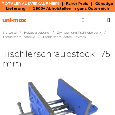
TOTALER AUSVERKAUF HIER!
| Fairer Preis | Günstige
Lieferung | 2 800+ Abholstellen in ganz Österreich
Zum
Suchen
WAREN
Inhalt
springen
Startseite
/
Holzbearbeitung
/
Zwingen und Tischhobelbank
/
Tischlerschraubstöcke
/
Tischlerschraubstock 175 mm
Tischlerschraubstock 175
mm