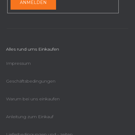
e
ANMELDEN
Alles rund ums Einkaufen
Impressum
Geschäftsbedingungen
Warum bei uns einkaufen
Anleitung zum Einkauf
Lieferbedingungen und - zeiten