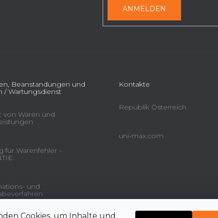
ANMELDEN
ien, Beanstandungen und
Kontakte
 / Wartungsdienst
Republik Österreich
ät von Waren und
leistungen
uni-max.com
 für Warenfehler -
TIE
ations- und
beverfahren
nden Cookies, um Inhalte und