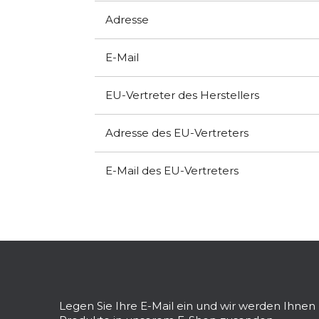
Adresse
E-Mail
EU-Vertreter des Herstellers
Adresse des EU-Vertreters
E-Mail des EU-Vertreters
F
u
ß
z
Legen Sie Ihre E-Mail ein und wir werden Ihne