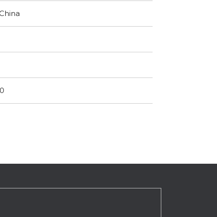
 China
00