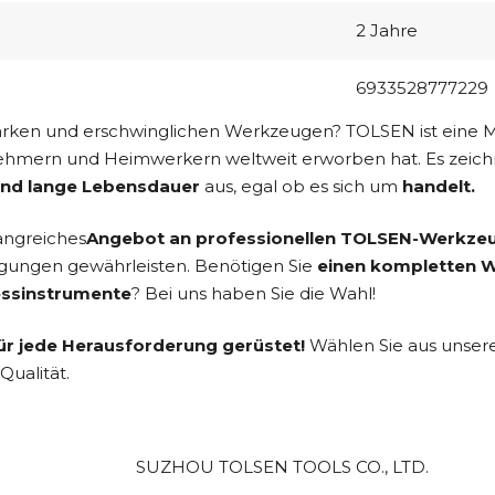
2 Jahre
6933528777229
tarken und erschwinglichen Werkzeugen? TOLSEN ist eine Ma
ehmern und Heimwerkern weltweit erworben hat. Es zeich
und lange Lebensdauer
aus, egal ob es sich um
handelt.
angreiches
Angebot an professionellen TOLSEN-Werkze
ngungen gewährleisten. Benötigen Sie
einen kompletten W
essinstrumente
? Bei uns haben Sie die Wahl!
r jede Herausforderung gerüstet!
Wählen Sie aus unsere
Qualität.
SUZHOU TOLSEN TOOLS CO., LTD.