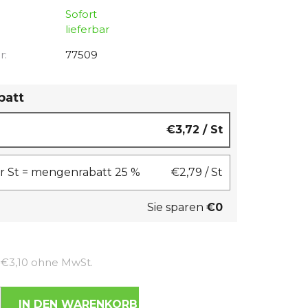
Sofort
lieferbar
r:
77509
batt
€3,72
/ St
 St = mengenrabatt 25 %
€2,79
/ St
Sie sparen
€0
Verkaufspreis:
€3,10 ohne MwSt.
IN DEN WARENKORB