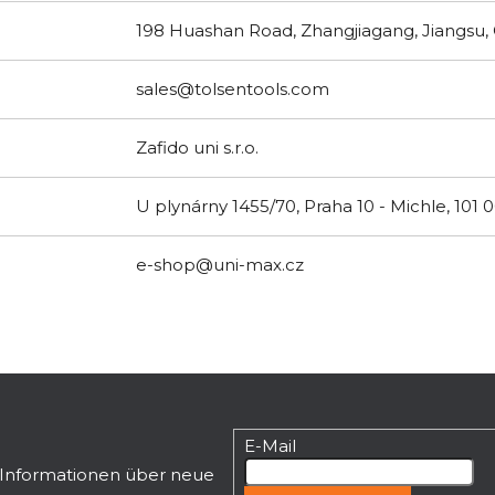
198 Huashan Road, Zhangjiagang, Jiangsu,
sales@tolsentools.com
Zafido uni s.r.o.
U plynárny 1455/70, Praha 10 - Michle, 101 
e-shop@uni-max.cz
E-Mail
n Informationen über neue