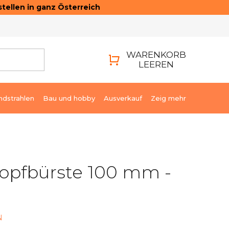
tellen in ganz Österreich
ONTAKTE
LOGIN
WARENKORB
LEEREN
WARENKORB
ndstrahlen
Bau und hobby
Ausverkauf
Zeig mehr
Zopfbürste 100 mm -
N