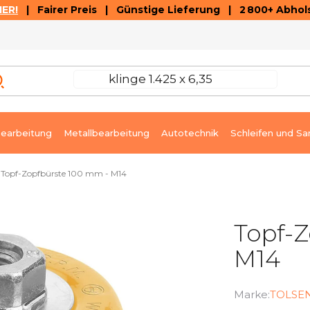
ER!
| Fairer Preis | Günstige Lieferung | 2 800+ Abhols
AUSVERKAUF
ARTIKEL UND VIDEOREZENSIONEN
K
earbeitung
Metallbearbeitung
Autotechnik
Schleifen und Sa
Topf-Zopfbürste 100 mm - M14
Topf-
M14
Marke:
TOLSE