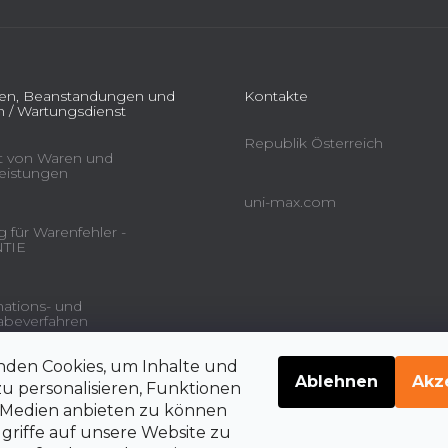
L
i
s
t
ien, Beanstandungen und
Kontakte
e
 / Wartungsdienst
Republik Österreich
ät von Waren und
leistungen
uni-max.com
 für Warenfehler -
TIE
ations- und
beverfahren
nden Cookies, um Inhalte und
gsdienstleistungen und
Ablehnen
Akz
u personalisieren, Funktionen
e Medien anbieten zu können
griffe auf unsere Website zu