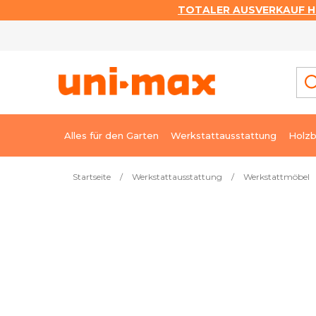
TOTALER AUSVERKAUF HI
Zum
Inhalt
springen
Alles für den Garten
Werkstattausstattung
Holzb
Startseite
/
Werkstattausstattung
/
Werkstattmöbel
Meistverkauft
Tragbarer Organiser 4v1
Sof