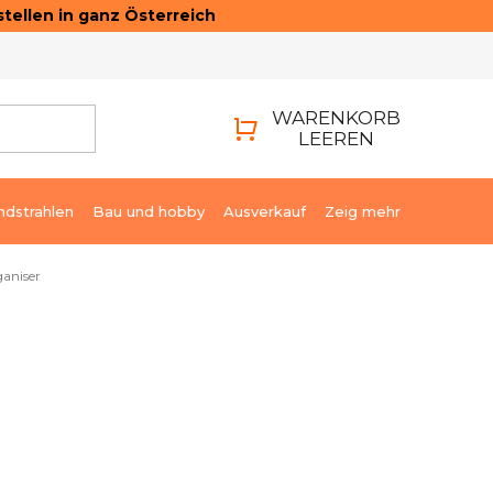
tellen in ganz Österreich
ONTAKTE
LOGIN
WARENKORB
LEEREN
WARENKORB
ndstrahlen
Bau und hobby
Ausverkauf
Zeig mehr
aniser
€31,61