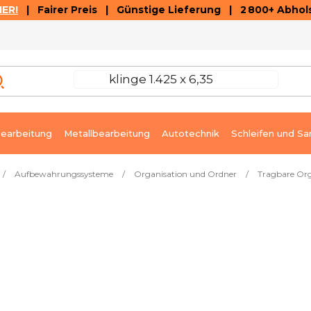
ER!
| Fairer Preis | Günstige Lieferung | 2 800+ Abhols
AUSVERKAUF
ARTIKEL UND VIDEOREZENSIONEN
K
earbeitung
Metallbearbeitung
Autotechnik
Schleifen und Sa
/
Aufbewahrungssysteme
/
Organisation und Ordner
/
Tragbare Org
ort lieferbar