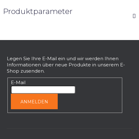
Produktparameter
F
u
ß
Legen Sie Ihre E-Mail ein und wir werden Ihnen
Informationen über neue Produkte in unserem E-
z
Shop zusenden.
e
i
E-Mail
l
e
ANMELDEN