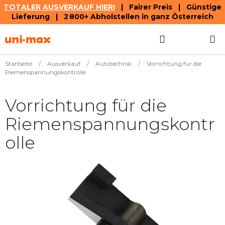
TOTALER AUSVERKAUF HIER!
| Fairer Preis | Günstige
Lieferung | 2 800+ Abholstellen in ganz Österreich
Zum
Suchen
WAREN
Inhalt
springen
Startseite
/
Ausverkauf
/
Autotechnik
/
Vorrichtung für die
Riemenspannungskontrolle
Vorrichtung für die
Riemenspannungskontr
olle