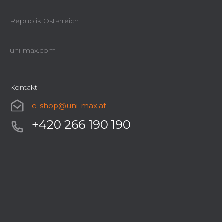
Republik Österreich
uni-max.com
Kontakt
e-shop
@
uni-max.at
+420 266 190 190
Faltenfilter für KH - 1111
Sofort lieferbar
€118,75