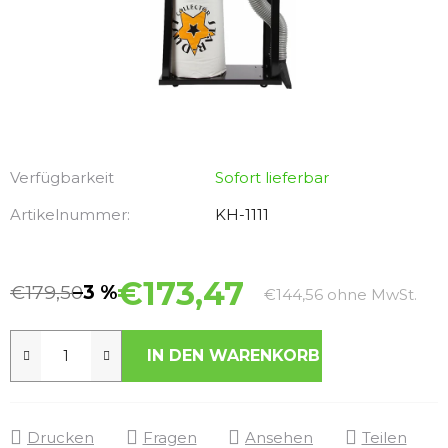
Verfügbarkeit
Sofort lieferbar
Artikelnummer:
KH-1111
€173,47
€179,50
–3 %
Verk
€144,56 ohne MwSt.
IN DEN WARENKORB
Drucken
Fragen
Ansehen
Teilen