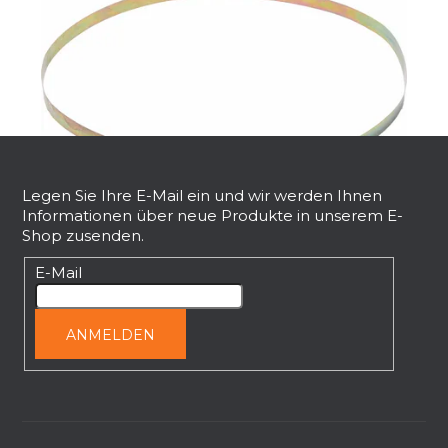
F
u
ß
Legen Sie Ihre E-Mail ein und wir werden Ihnen
Informationen über neue Produkte in unserem E-
z
Shop zusenden.
e
Befestigungsschelle für KH-1111
i
E-Mail
l
Sofort lieferbar
e
€3,33
ANMELDEN