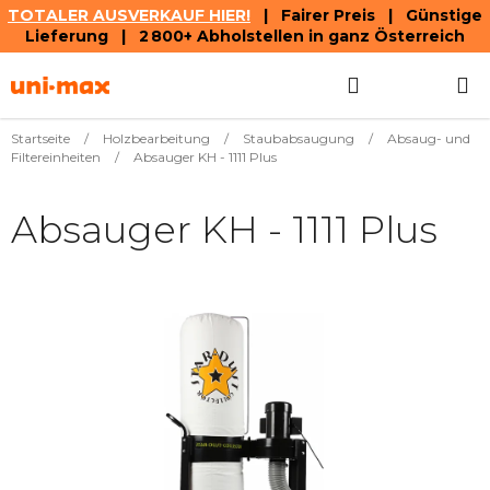
TOTALER AUSVERKAUF HIER!
| Fairer Preis | Günstige
Lieferung | 2 800+ Abholstellen in ganz Österreich
Zum
Suchen
WAREN
Inhalt
springen
Startseite
/
Holzbearbeitung
/
Staubabsaugung
/
Absaug- und
Filtereinheiten
/
Absauger KH - 1111 Plus
Absauger KH - 1111 Plus